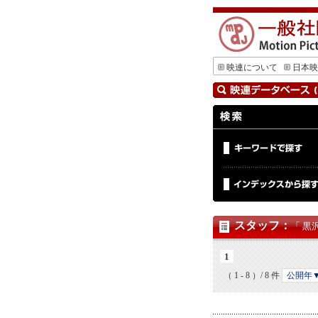
映連について
日本映
スタッフ
：
「 黒
1
（ 1 - 8 ）/ 8 件
公開年