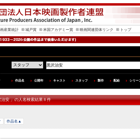
画産業統計
城戸賞
米国アカデミー賞
映画関連団体リンク
トップ
作品名
公開年
キャスト
スタッフ
製作
配給
シリー
沢治安 」の人名検索結果 8 件
▼
作品名▲