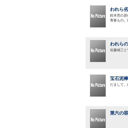
われら劣
鈴木亮の原
青春もの。
われらの
佐藤雄三と
宝石泥棒
だまして、
第六の容