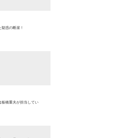
た疑惑の断崖！
は板橋重夫が担当してい