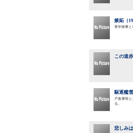
嫉妬（1
青年検事と
この道赤
駆逐艦雪
戸倉康裕と
る。
悲しみは