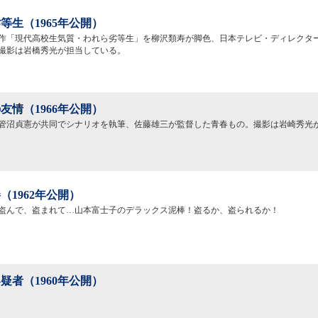
等生（1965年公開）
作「現代高校生気質・われら劣等生」を柳沢類寿が脚色、日本テレビ・ディレクタ
撮影は岩橋秀光が担当している。
友情（1966年公開）
管沼貞憲が共同でシナリオを執筆、佐藤雄三が監督した青春もの。撮影は岩崎秀光
（1962年公開）
盗んで、盗まれて…山本富士子のデラックス泥棒！盗るか、盗られるか！
疑者（1960年公開）