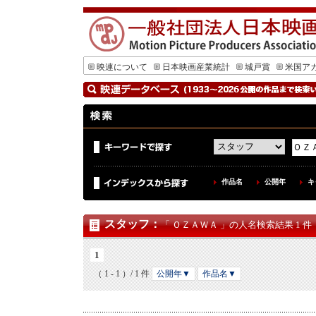
映連について
日本映画産業統計
城戸賞
米国ア
作品名
公開年
キ
スタッフ
：
「 ＯＺＡＷＡ 」の人名検索結果 1 件
1
（ 1 - 1 ）/ 1 件
公開年▼
作品名▼