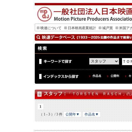
映連について
日本映画産業統計
城戸賞
米国ア
作品名
公開年
キ
スタッフ
：
「 ＴＯＲＳＴＥＮ ＲＡＳＣＨ 」の人
1
（ 1 - 3 ）/ 3 件
公開年▼
作品名▼