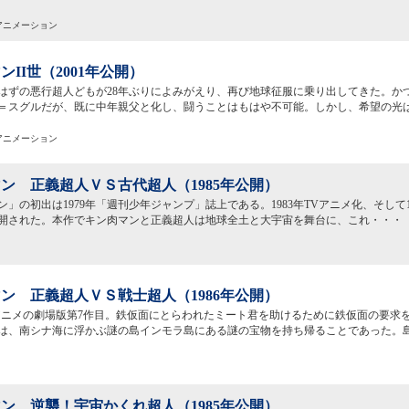
映アニメーション
ンII世（2001年公開）
はずの悪行超人どもが28年ぶりによみがえり、再び地球征服に乗り出してきた。か
＝スグルだが、既に中年親父と化し、闘うことはもはや不可能。しかし、希望の光
映アニメーション
ン 正義超人ＶＳ古代超人（1985年公開）
ン」の初出は1979年「週刊少年ジャンプ」誌上である。1983年TVアニメ化、そして
開された。本作でキン肉マンと正義超人は地球全土と大宇宙を舞台に、これ・・・
ン 正義超人ＶＳ戦士超人（1986年公開）
アニメの劇場版第7作目。鉄仮面にとらわれたミート君を助けるために鉄仮面の要求
は、南シナ海に浮かぶ謎の島インモラ島にある謎の宝物を持ち帰ることであった。
ン 逆襲！宇宙かくれ超人（1985年公開）