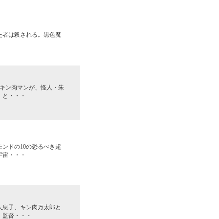
た者は殺される。黒色魔
たキン肉マンが、怪人・朱
」と・・・
ンドの10の恐るべき超
宇宙・・・
人息子、キン肉万太郎と
、監督・・・