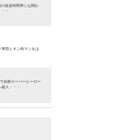
朝の放送時間帯にも関わ
・・・
ク軍団とキン肉マンをは
で自称スーパーヒーロー
ル超人・・・