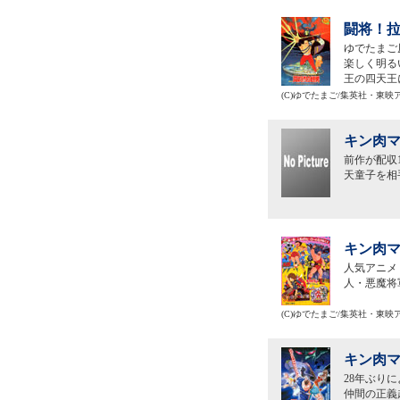
闘将！拉
ゆでたまご
楽しく明る
王の四天王
(C)ゆでたまご/集英社・東
キン肉マ
前作が配収
天童子を相
キン肉マ
人気アニメ
人・悪魔将
(C)ゆでたまご/集英社・東
キン肉マ
28年ぶり
仲間の正義