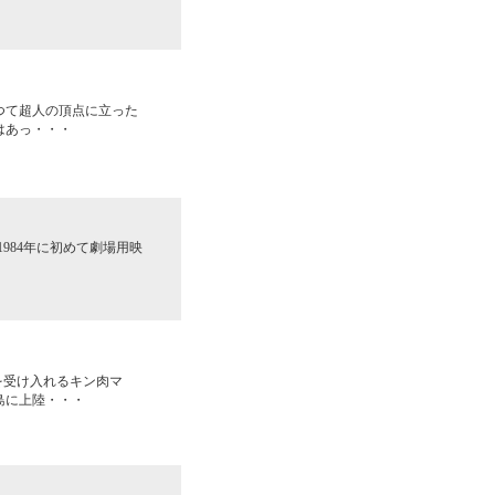
つて超人の頂点に立った
はあっ・・・
1984年に初めて劇場用映
を受け入れるキン肉マ
島に上陸・・・