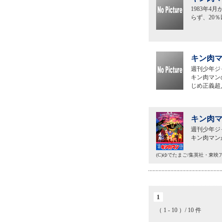
1983年
らず、20
キン肉マ
週刊少年ジ
キン肉マン
じめ正義超
キン肉マ
週刊少年ジ
キン肉マン
(C)ゆでたまご/集英社・東
1
（ 1 - 10 ）/ 10 件