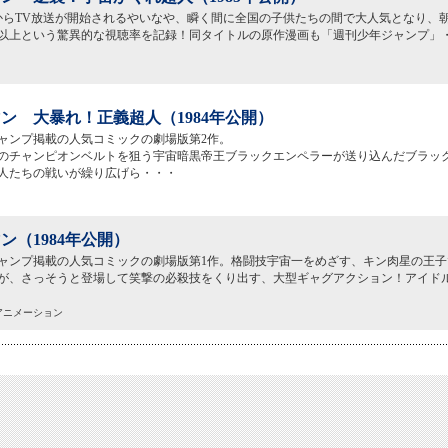
4月からTV放送が開始されるやいなや、瞬く間に全国の子供たちの間で大人気となり、
％以上という驚異的な視聴率を記録！同タイトルの原作漫画も「週刊少年ジャンプ」
ン 大暴れ！正義超人（1984年公開）
ャンプ掲載の人気コミックの劇場版第2作。
のチャンピオンベルトを狙う宇宙暗黒帝王ブラックエンペラーが送り込んだブラッ
人たちの戦いが繰り広げら・・・
ン（1984年公開）
ャンプ掲載の人気コミックの劇場版第1作。格闘技宇宙一をめざす、キン肉星の王子
が、さっそうと登場して笑撃の必殺技をくり出す、大型ギャグアクション！アイド
映アニメーション