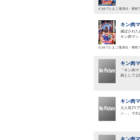
(C)ゆでたまご/集英社・東
キン肉マ
滅ぼされた
キン肉マン
(C)ゆでたまご/集英社・東
キン肉マ
「キン肉マ
画として公
キン肉マ
大人気TV
ン…。それ
キン肉マ