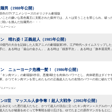
麺男（1988年公開）
原作のTVアニメシリーズのオリジナル劇場版
いことの嫌いな黒色魔王に支配された蘇州では、人々は笑うことを禁じられ、破っ
に戦いを挑んだ拉麺男の・・・
映アニメーション
ン 晴れ姿！正義超人（1985年公開）
10億円の大台を記録した人気アニメの劇場版第5作。江戸時代へタイムスリップし
手に、ある時は「遠山の金さん」、ある時は「銭形平次」、ある時は「旗本退屈男
ン ニューヨーク危機一髪！（1986年公開）
「キン肉マン」の劇場版6作目。悪魔6騎士を肉体のパワーとし、肉体硬度はダイヤモ
軍。かつてキン肉マンを苦しめたものの正義超人たちの友情のパワーの前に破れて
映アニメーション
ンII世 マッスル人参争奪！超人大戦争（2002年公開）
によみがえった悪行超人たちと、かつて超人の頂点に立ったキン肉マン＝スグルの一
超人たちが秘薬をめぐって争奪戦を繰り広げる。ゆでたまごの原作マンガをもとに