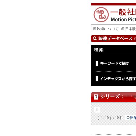
映連について
日本映
シリーズ
：
「 「
1
（ 1 - 10 ）/ 10 件
公開