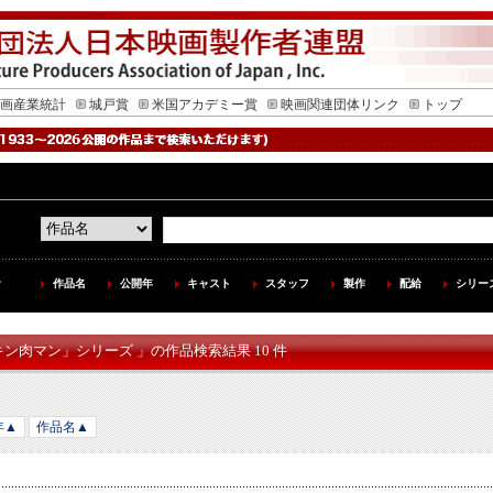
画産業統計
城戸賞
米国アカデミー賞
映画関連団体リンク
トップ
作品名
公開年
キャスト
スタッフ
製作
配給
シリー
キン肉マン」シリーズ 」の作品検索結果 10 件
年▲
作品名▲