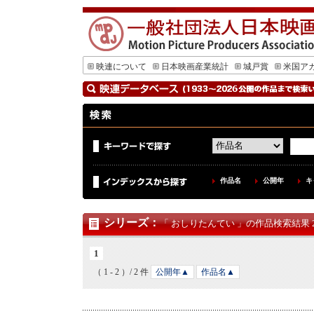
映連について
日本映画産業統計
城戸賞
米国ア
作品名
公開年
キ
シリーズ
：
「 おしりたんてい 」の作品検索結果 2
1
（ 1 - 2 ）/ 2 件
公開年▲
作品名▲