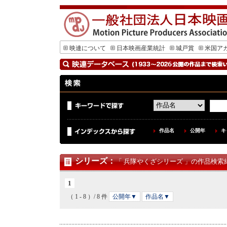
映連について
日本映画産業統計
城戸賞
米国ア
作品名
公開年
キ
シリーズ
：
「 兵隊やくざシリーズ 」の作品検索結
1
（ 1 - 8 ）/ 8 件
公開年▼
作品名▼