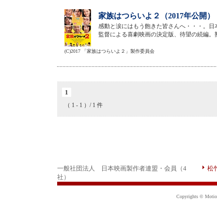
家族はつらいよ２（2017年公開）
感動と涙にはもう飽きた皆さんへ・・・。日
監督による喜劇映画の決定版、待望の続編。
(C)2017 「家族はつらいよ２」製作委員会
1
（ 1 - 1 ）/ 1 件
一般社団法人 日本映画製作者連盟・会員（4
松
社）
Copyrights © Motion 