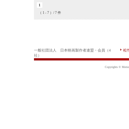
1
（ 1 - 7 ）/ 7 件
一般社団法人 日本映画製作者連盟・会員（4
松
社）
Copyrights © Motion 