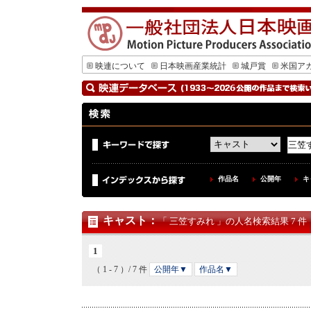
映連について
日本映画産業統計
城戸賞
米国ア
作品名
公開年
キ
キャスト
：
「 三笠すみれ 」の人名検索結果 7 件
1
（ 1 - 7 ）/ 7 件
公開年▼
作品名▼