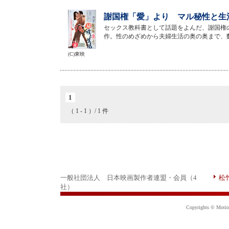
謝国権「愛」より マル秘性と生活
セックス教科書として話題をよんだ、謝国権
作。性のめざめから夫婦生活の奥の奥まで、
(C)東映
1
（ 1 - 1 ）/ 1 件
一般社団法人 日本映画製作者連盟・会員（4
松
社）
Copyrights © Motion 