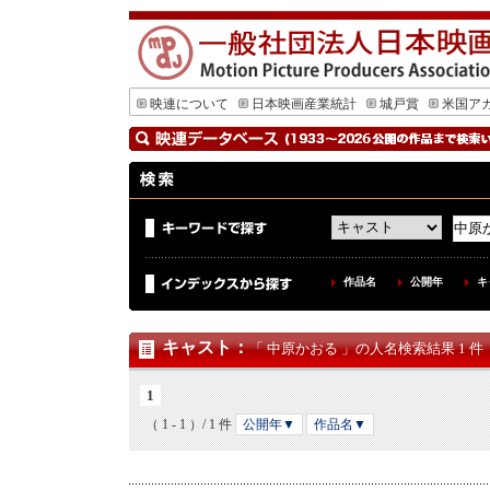
映連について
日本映画産業統計
城戸賞
米国ア
作品名
公開年
キ
キャスト
：
「 中原かおる 」の人名検索結果 1 件
1
（ 1 - 1 ）/ 1 件
公開年▼
作品名▼