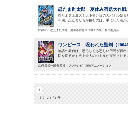
忍たま乱太郎 夏休み宿題大作戦！
忍たま史上最大！天下分け目の大バトル始ま
今回、忍たまたちが挑むのは、手にした者が
(C)2013「忍たま乱太郎 夏休み宿題大作戦！の段」製作委員会
ワンピース 呪われた聖剣（200
物語の舞台は、恐ろしくも悲しい伝説が伝わ
団を揺るがす史上最大のバトルが展開される
(C)尾田栄一郎/集英社・フジテレビ・東映アニメーション
1
（ 1 - 2 ）/ 2 件