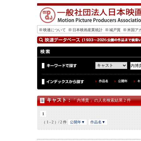
映連について
日本映画産業統計
城戸賞
米国ア
作品名
公開年
キ
キャスト
：
「 内博貴 」の人名検索結果 2 件
1
（ 1 - 2 ）/ 2 件
公開年▼
作品名▼