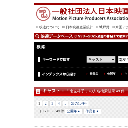
映連について
日本映画産業統計
城戸賞
米国ア
作品名
公開年
キ
キャスト
：
「 南左斗子 」の人名検索結果 49 件
1
2
3
4
5
次の10件>
（ 1 - 10 ）/ 49 件
公開年▲
作品名▲