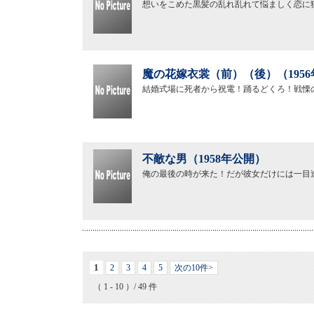
想いをこめた黒髪の乱れ乱れて悩ましく恋に
魔の花嫁衣裳（前）（後）（195
結婚式場に死者から祝電！踊るどくろ！戦慄
不敵な男（1958年公開）
俺の最後の時が来た！だが彼女だけには一目
1
2
3
4
5
次の10件>
（ 1 - 10 ）/ 49 件