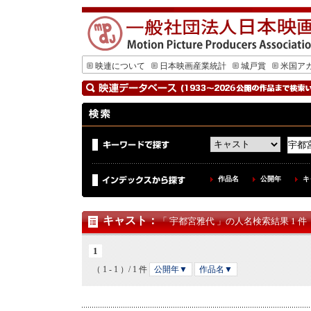
映連について
日本映画産業統計
城戸賞
米国ア
作品名
公開年
キ
キャスト
：
「 宇都宮雅代 」の人名検索結果 1 件
1
（ 1 - 1 ）/ 1 件
公開年▼
作品名▼