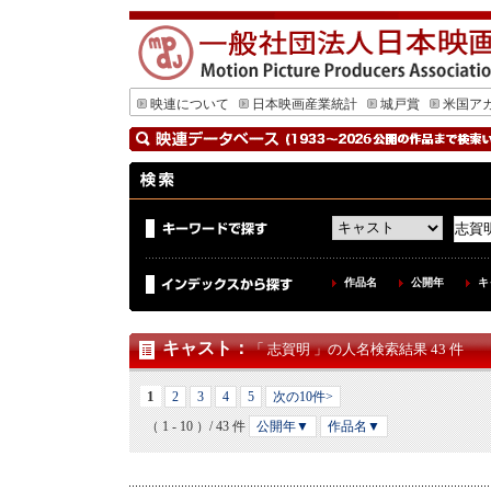
映連について
日本映画産業統計
城戸賞
米国ア
作品名
公開年
キ
キャスト
：
「 志賀明 」の人名検索結果 43 件
1
2
3
4
5
次の10件>
（ 1 - 10 ）/ 43 件
公開年▼
作品名▼