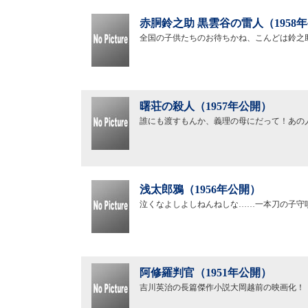
赤胴鈴之助 黒雲谷の雷人（1958
全国の子供たちのお待ちかね、こんどは鈴之
曙荘の殺人（1957年公開）
誰にも渡すもんか、義理の母にだって！あの
浅太郎鴉（1956年公開）
泣くなよしよしねんねしな……一本刀の子守
阿修羅判官（1951年公開）
吉川英治の長篇傑作小説大岡越前の映画化！