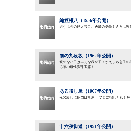
編笠権八（1956年公開）
追うは恋の鉄火芸者、妖魔の剣豪！迫るは復
雨の九段坂（1962年公開）
親のない子はみんな我が子！かえらぬ息子の
る涙の母性愛珠玉篇！
ある殺し屋（1967年公開）
俺の殺しに指図は無用！ プロに徹した殺し
十六夜街道（1951年公開）