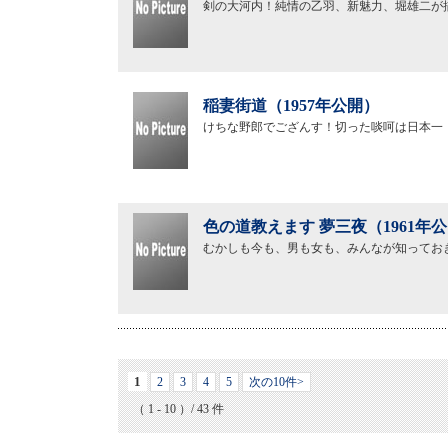
剣の大河内！純情の乙羽、新魅力、堀雄二が
稲妻街道（1957年公開）
けちな野郎でござんす！切った啖呵は日本一
色の道教えます 夢三夜（1961年
むかしも今も、男も女も、みんなが知ってお
1
2
3
4
5
次の10件>
（ 1 - 10 ）/ 43 件