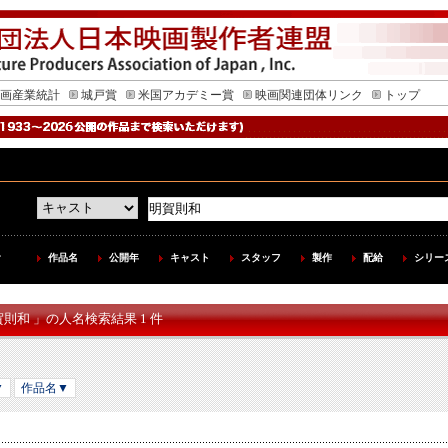
画産業統計
城戸賞
米国アカデミー賞
映画関連団体リンク
トップ
作品名
公開年
キャスト
スタッフ
製作
配給
シリー
賀則和 」の人名検索結果 1 件
▼
作品名▼