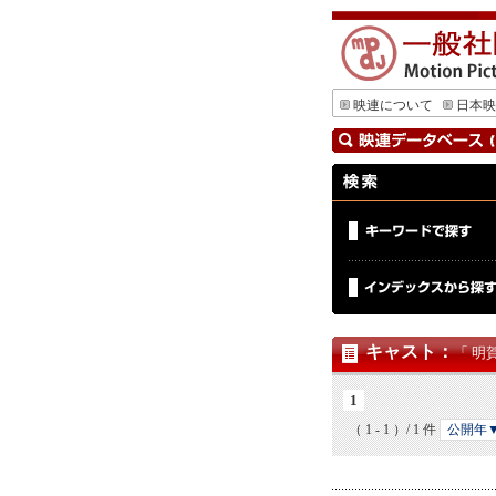
映連について
日本映
キャスト
：
「 明
1
（ 1 - 1 ）/ 1 件
公開年