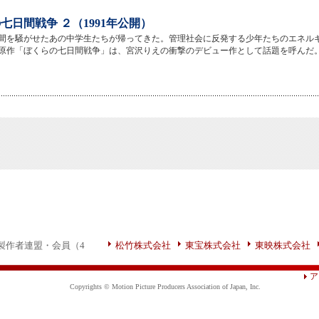
七日間戦争 ２（1991年公開）
世間を騒がせたあの中学生たちが帰ってきた。管理社会に反発する少年たちのエネル
原作「ぼくらの七日間戦争」は、宮沢りえの衝撃のデビュー作として話題を呼んだ
製作者連盟・会員（4
松竹株式会社
東宝株式会社
東映株式会社
ア
Copyrights © Motion Picture Producers Association of Japan, Inc.