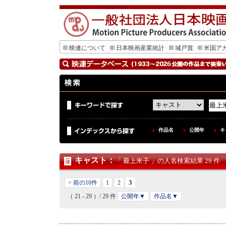
映連について
日本映画産業統計
城戸賞
米国ア
作品名
公開年
キ
キャスト
：
「 最上米子 」の人名検索結果 29 件
3
< 前の10件
1
2
（ 21 - 29 ）/ 29 件
公開年▼
作品名▼