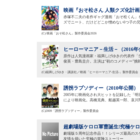
映画『おそ松さん 人類クズ化計画!!!
赤塚不二夫の名作ギャグ漫画「おそ松くん」を
ズでニート、だけどどこか憎めない6つ子の
(C) 映画「おそ松さん」製作委員会2026
ヒーローマニア－生活－（2016年
原作は人気漫画家・福満しげゆきの代表作「
俊英・豊島圭介。主演は“初のコメディー”
(C)福満しげゆき・講談社／映画「ヒーローマニア-生活-」製作委員会
誘拐ラプソディー（2010年公開）
2005年に映画化され大ヒットを記録した「
により映画化。高橋克典、船越英一郎、哀川
(C)2009「誘拐ラプソディー」製作委員会
超劇場版ケロロ軍曹誕生!究極ケロロ
劇場版５周年記念作品！！シリーズ最高のス
友情を描いた究極の冒険ストーリー