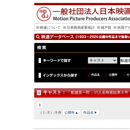
映連について
日本映画産業統計
城戸賞
米国ア
作品名
公開年
キ
キャスト
：
「 船越英一郎 」の人名検索結果 8 件
1
（ 1 - 8 ）/ 8 件
公開年▲
作品名▼