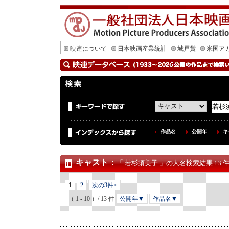
映連について
日本映画産業統計
城戸賞
米国ア
作品名
公開年
キ
キャスト
：
「 若杉須美子 」の人名検索結果 13 
1
2
次の3件>
（ 1 - 10 ）/ 13 件
公開年▼
作品名▼