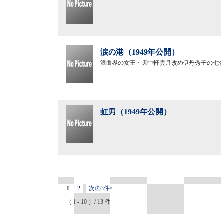
涙の港（1949年公開）
浪曲界の女王・天中軒雲月改め伊丹秀子の七
虹男（1949年公開）
1
2
次の3件>
（ 1 - 10 ）/ 13 件