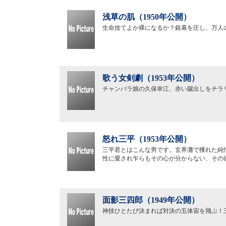
浅草の肌（1950年公開）
生命捨てよか裸になるか？銀幕を圧し、万人
歌う女剣劇（1953年公開）
チャンバラ娘の久保幸江、赤い蹴出しをチラ
怒れ三平（1953年公開）
三平君とはこんな男です。玄界灘で獲れた純
性に愛され乍らもその心が分からない、その
面影三四郎（1949年公開）
神技ひとたび決まれば対決の五体宙を飛ぶ！