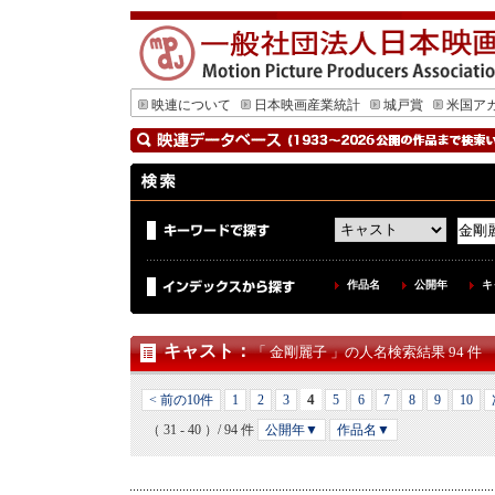
映連について
日本映画産業統計
城戸賞
米国ア
作品名
公開年
キ
キャスト
：
「 金剛麗子 」の人名検索結果 94 件
4
< 前の10件
1
2
3
5
6
7
8
9
10
（ 31 - 40 ）/ 94 件
公開年▼
作品名▼