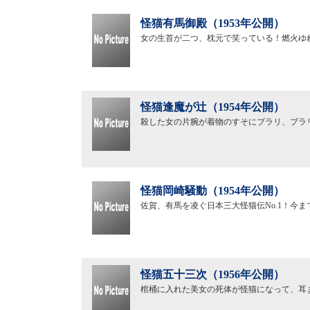
怪猫有馬御殿（1953年公開）
女の生首が二つ、枕元で笑っている！燃火ゆ
怪猫逢魔が辻（1954年公開）
殺した女の片腕が着物のすそにブラリ、ブラ
怪猫岡崎騒動（1954年公開）
佐賀、有馬を凌ぐ日本三大怪猫伝No.1！今
怪猫五十三次（1956年公開）
棺桶に入れた美女の死体が怪猫になって、耳