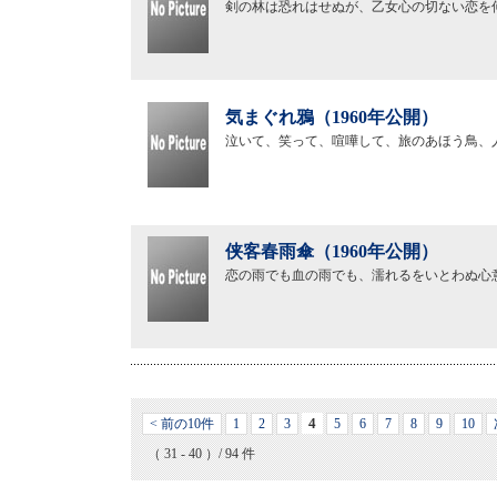
剣の林は恐れはせぬが、乙女心の切ない恋を
気まぐれ鴉（1960年公開）
泣いて、笑って、喧嘩して、旅のあほう鳥、
侠客春雨傘（1960年公開）
恋の雨でも血の雨でも、濡れるをいとわぬ心
4
< 前の10件
1
2
3
5
6
7
8
9
10
（ 31 - 40 ）/ 94 件