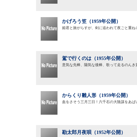
かげろう笠（1959年公開）
姫君と旅がらすが、剣に追われて夜ごと重ね
駕で行くのは（1955年公開）
意気な先棒、陽気な後棒、歌って走るのんき
からくり雛人形（1959年公開）
血をさそう三月三日！六千石の大陰謀をあば
勘太郎月夜唄（1952年公開）