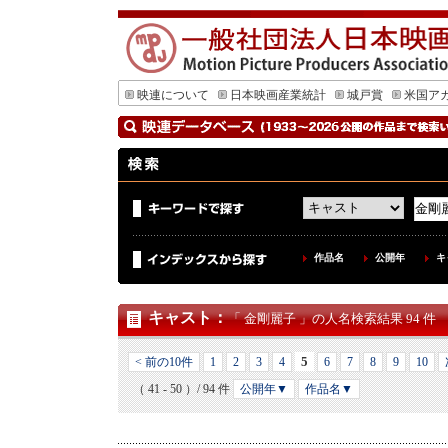
映連について
日本映画産業統計
城戸賞
米国ア
作品名
公開年
キ
キャスト
：
「 金剛麗子 」の人名検索結果 94 件
5
< 前の10件
1
2
3
4
6
7
8
9
10
（ 41 - 50 ）/ 94 件
公開年▼
作品名▼