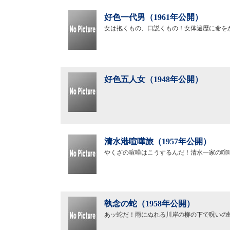
好色一代男（1961年公開）
女は抱くもの、口説くもの！女体遍歴に命を
好色五人女（1948年公開）
清水港喧嘩旅（1957年公開）
やくざの喧嘩はこうするんだ！清水一家の喧
執念の蛇（1958年公開）
あッ蛇だ！雨にぬれる川岸の柳の下で呪いの