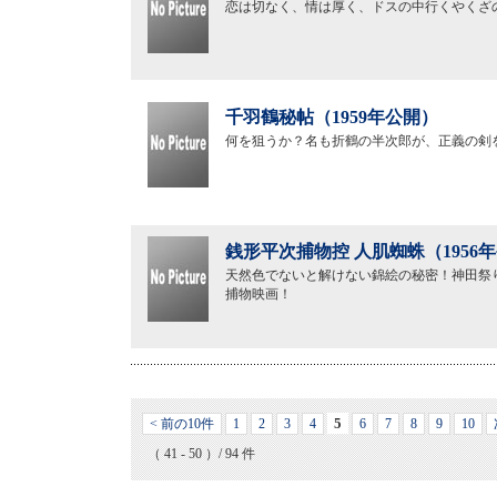
恋は切なく、情は厚く、ドスの中行くやくざ
千羽鶴秘帖（1959年公開）
何を狙うか？名も折鶴の半次郎が、正義の剣
銭形平次捕物控 人肌蜘蛛（1956
天然色でないと解けない錦絵の秘密！神田祭
捕物映画！
5
< 前の10件
1
2
3
4
6
7
8
9
10
（ 41 - 50 ）/ 94 件