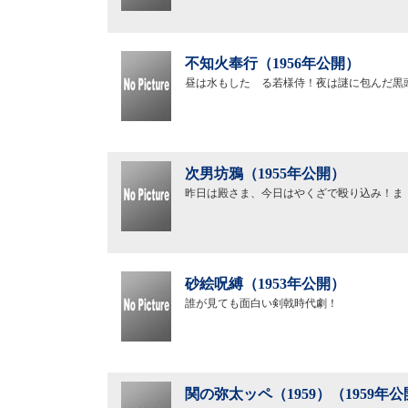
不知火奉行（1956年公開）
昼は水もしたゝる若様侍！夜は謎に包んだ黒
次男坊鴉（1955年公開）
昨日は殿さま、今日はやくざで殴り込み！ま
砂絵呪縛（1953年公開）
誰が見ても面白い剣戟時代劇！
関の弥太ッペ（1959）（1959年