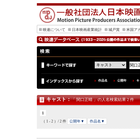
映連について
日本映画産業統計
城戸賞
米国ア
作品名
公開年
キ
キャスト
：
「 関口正晴 」の人名検索結果 2 件
1
（ 1 - 2 ）/ 2 件
公開年▼
作品名▼