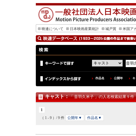
映連について
日本映画産業統計
城戸賞
米国ア
作品名
公開年
キ
キャスト
：
「 音羽久米子 」の人名検索結果 9 件
1
（ 1 - 9 ）/ 9 件
公開年▼
作品名▼