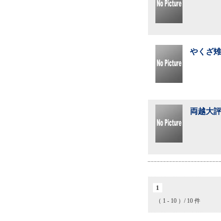
やくざ雉
両越大評
1
（ 1 - 10 ）/ 10 件