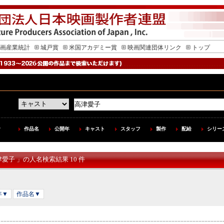
画産業統計
城戸賞
米国アカデミー賞
映画関連団体リンク
トップ
作品名
公開年
キャスト
スタッフ
製作
配給
シリー
津愛子 」の人名検索結果 10 件
年▼
作品名▼