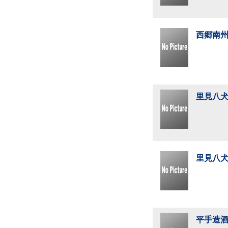
西郷南州
里見八犬
里見八犬
平手造酒