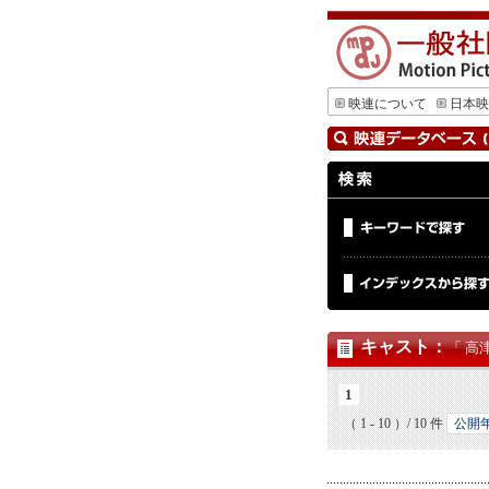
映連について
日本映
キャスト
：
「 高
1
（ 1 - 10 ）/ 10 件
公開