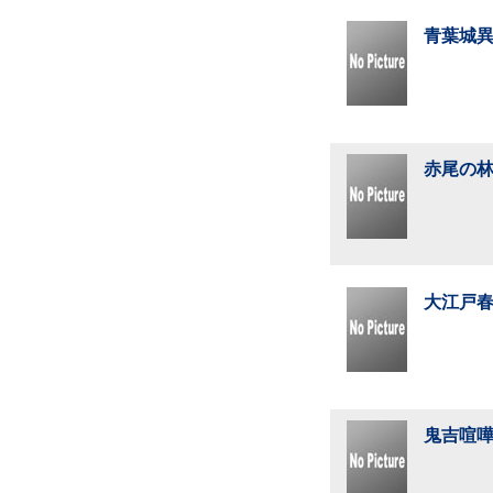
青葉城異
赤尾の林
大江戸春
鬼吉喧嘩