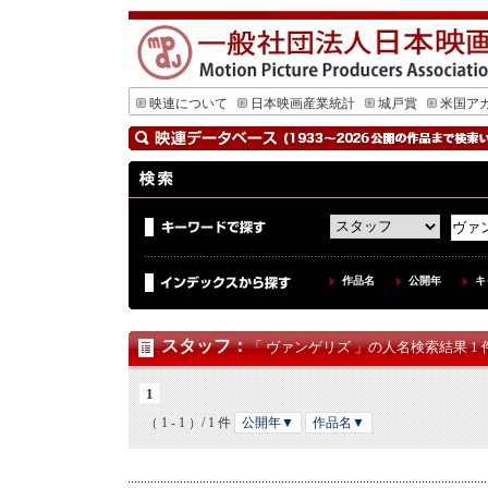
映連について
日本映画産業統計
城戸賞
米国ア
作品名
公開年
キ
スタッフ
：
「 ヴァンゲリズ 」の人名検索結果 1 
1
（ 1 - 1 ）/ 1 件
公開年▼
作品名▼