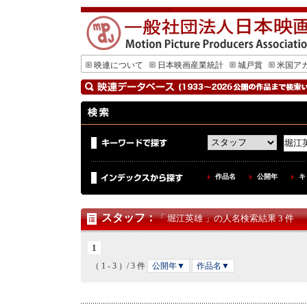
映連について
日本映画産業統計
城戸賞
米国ア
作品名
公開年
キ
スタッフ
：
「 堀江英雄 」の人名検索結果 3 件
1
（ 1 - 3 ）/ 3 件
公開年▼
作品名▼