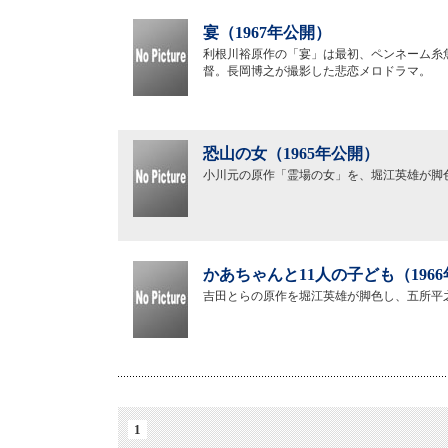
宴（1967年公開）
利根川裕原作の「宴」は最初、ペンネーム糸
督。長岡博之が撮影した悲恋メロドラマ。
恐山の女（1965年公開）
小川元の原作「霊場の女」を、堀江英雄が脚
かあちゃんと11人の子ども（196
吉田とらの原作を堀江英雄が脚色し、五所平
1