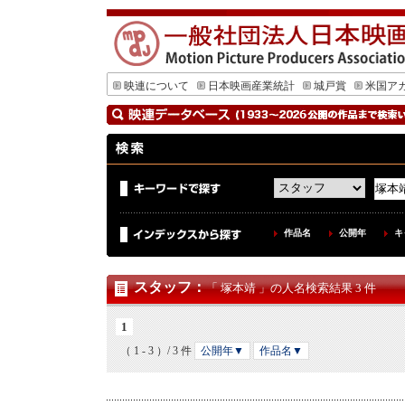
映連について
日本映画産業統計
城戸賞
米国ア
作品名
公開年
キ
スタッフ
：
「 塚本靖 」の人名検索結果 3 件
1
（ 1 - 3 ）/ 3 件
公開年▼
作品名▼