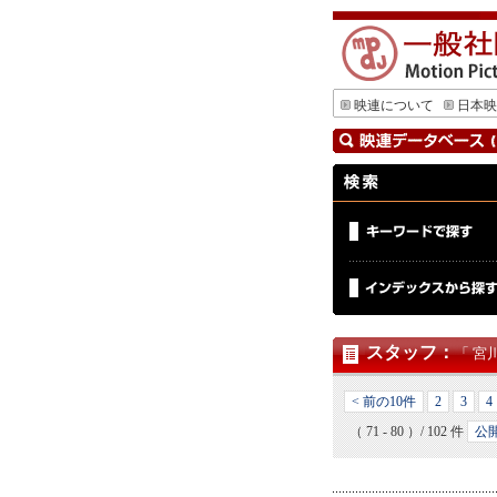
映連について
日本映
スタッフ
：
「 宮
< 前の10件
2
3
4
（ 71 - 80 ）/ 102 件
公