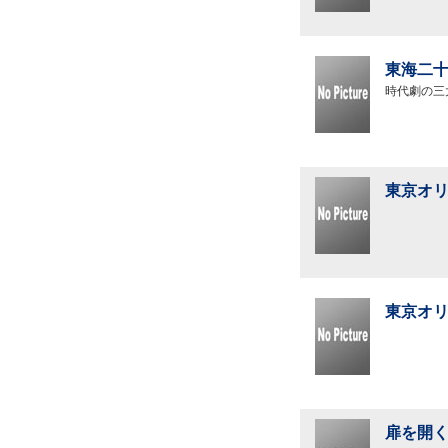
東海二十
時代劇の三
東京オリ
東京オリ
扉を開く