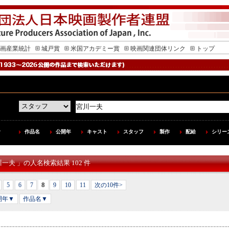
画産業統計
城戸賞
米国アカデミー賞
映画関連団体リンク
トップ
作品名
公開年
キャスト
スタッフ
製作
配給
シリー
川一夫 」の人名検索結果 102 件
8
5
6
7
9
10
11
次の10件>
開年▼
作品名▼