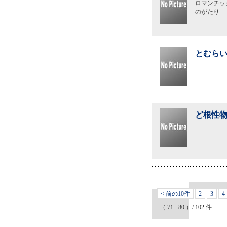
ロマンチッ
のがたり
とむらい
ど根性物
< 前の10件
2
3
4
（ 71 - 80 ）/ 102 件