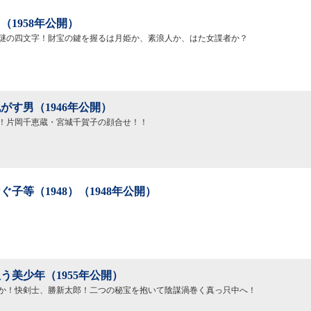
（1958年公開）
謎の四文字！財宝の鍵を握るは月姫か、素浪人か、はた女諜者か？
がす男（1946年公開）
！片岡千恵蔵・宮城千賀子の顔合せ！！
ぐ子等（1948）（1948年公開）
う美少年（1955年公開）
か！快剣士、勝新太郎！二つの秘宝を抱いて陰謀渦巻く真っ只中へ！