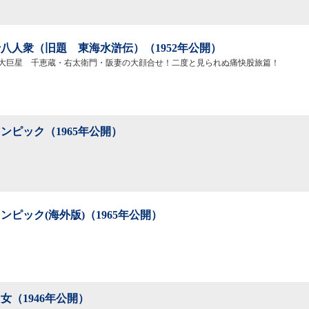
八人衆（旧題 東海水滸伝）（1952年公開）
大巨星 千恵蔵・右太衛門・阪妻の大顔合せ！二度と見られぬ痛快股旅篇！
ンピック（1965年公開）
ンピック(海外版)（1965年公開）
女（1946年公開）