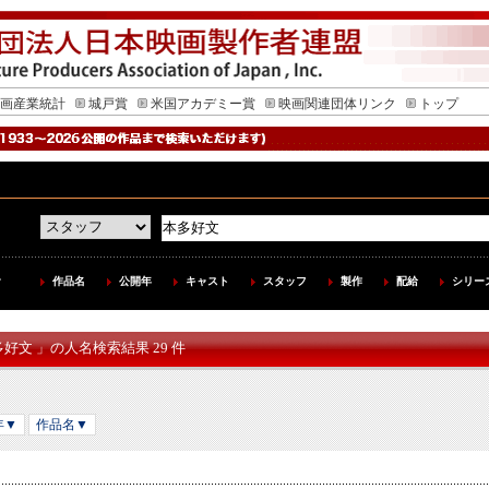
画産業統計
城戸賞
米国アカデミー賞
映画関連団体リンク
トップ
作品名
公開年
キャスト
スタッフ
製作
配給
シリー
多好文 」の人名検索結果 29 件
年▼
作品名▼