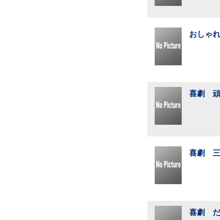
おしゃれ
喜劇 頑
喜劇 三
喜劇 だ