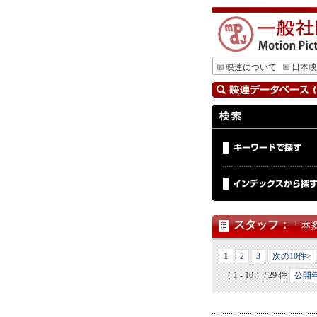
映連について
日本映
スタッフ
：
「 本
1
2
3
次の10件>
（ 1 - 10 ）/ 29 件
公開