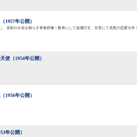
（1957年公開）
に、哀歓の火花を散らす青春群像！数奇にして波瀾万丈、甘美にて哀愁の恋愛大作
天使（1954年公開）
（1956年公開）
953年公開）