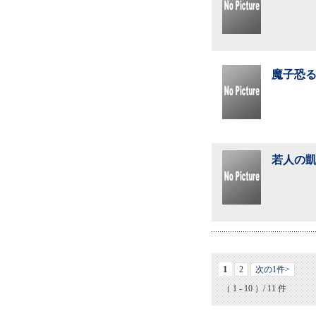
魔子恐る
若人の凱
1
2
次の1件>
（ 1 - 10 ）/ 11 件