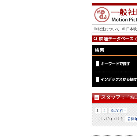
映連について
日本映
スタッフ
：
「 梅
1
2
次の1件>
（ 1 - 10 ）/ 11 件
公開