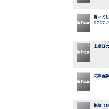
誓いてし
恋ひとすじ
土曜日の
花嫁會議
抱擁（1