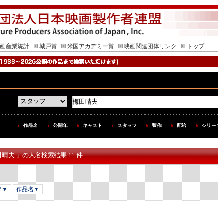
画産業統計
城戸賞
米国アカデミー賞
映画関連団体リンク
トップ
作品名
公開年
キャスト
スタッフ
製作
配給
シリー
田晴夫 」の人名検索結果 11 件
年▼
作品名▼