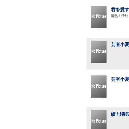
君を愛す
情熱！清純
芸者小夏
芸者小夏
續 思春