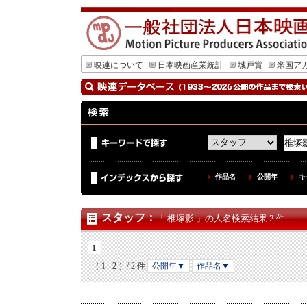
映連について
日本映画産業統計
城戸賞
米国ア
作品名
公開年
キ
スタッフ
：
「 椎塚影 」の人名検索結果 2 件
1
（ 1 - 2 ）/ 2 件
公開年▼
作品名▼