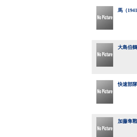
馬（19
大島伯鶴
快速部隊
加藤隼戰