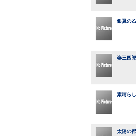
銀翼の乙
姿三四郎
素晴らし
太陽の都