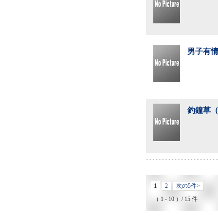
男子有情
釣鐘草（
1
2
次の5件>
（ 1 - 10 ）/ 15 件