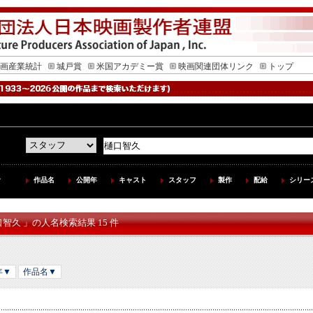
画産業統計
城戸賞
米国アカデミー賞
映画関連団体リンク
トップ
作品名
公開年
キャスト
スタッフ
製作
配給
シリー
口智久 」の人名検索結果 15 件
年▼
作品名▼