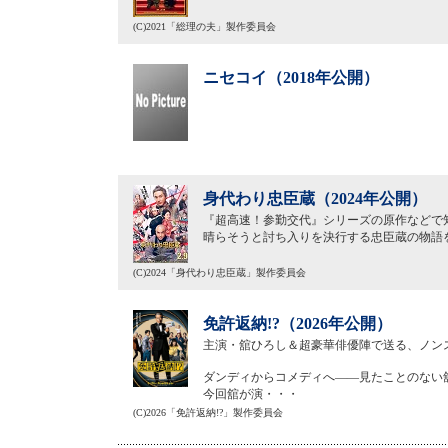
(C)2021「総理の夫」製作委員会
ニセコイ（2018年公開）
身代わり忠臣蔵（2024年公開）
『超高速！参勤交代』シリーズの原作などで
晴らそうと討ち入りを決行する忠臣蔵の物語
(C)2024「身代わり忠臣蔵」製作委員会
免許返納!?（2026年公開）
主演・舘ひろし＆超豪華俳優陣で送る、ノン
ダンディからコメディへ——見たことのない
今回舘が演・・・
(C)2026「免許返納!?」製作委員会