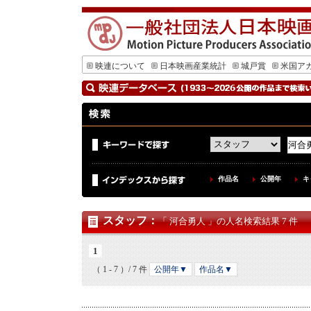
映連について
日本映画産業統計
城戸賞
米国ア
作品名
公開年
キ
スタッフ
：
「 河合勇人 」の人名検索結果 7 件
1
（ 1 - 7 ）/ 7 件
公開年▼
作品名▼