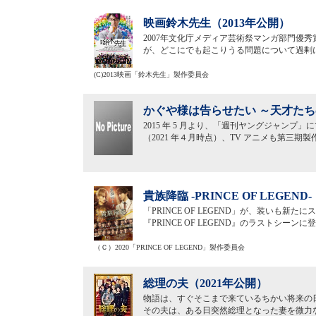
映画鈴木先生（2013年公開）
2007年文化庁メディア芸術祭マンガ部門優
が、どこにでも起こりうる問題について過剰
(C)2013映画「鈴木先生」製作委員会
かぐや様は告らせたい ～天才たち
2015 年 5 月より、「週刊ヤングジャンプ
（2021 年４月時点）、TV アニメも第三
貴族降臨 -PRINCE OF LEGEND
「PRINCE OF LEGEND」が、装いも
『PRINCE OF LEGEND』のラストシー
（Ｃ）2020「PRINCE OF LEGEND」製作委員会
総理の夫（2021年公開）
物語は、すぐそこまで来ているちかい将来の
その夫は、ある日突然総理となった妻を微力