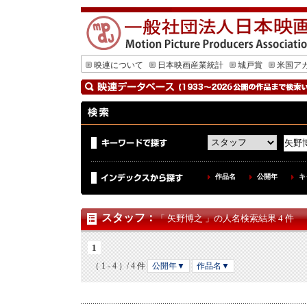
映連について
日本映画産業統計
城戸賞
米国ア
作品名
公開年
キ
スタッフ
：
「 矢野博之 」の人名検索結果 4 件
1
（ 1 - 4 ）/ 4 件
公開年▼
作品名▼