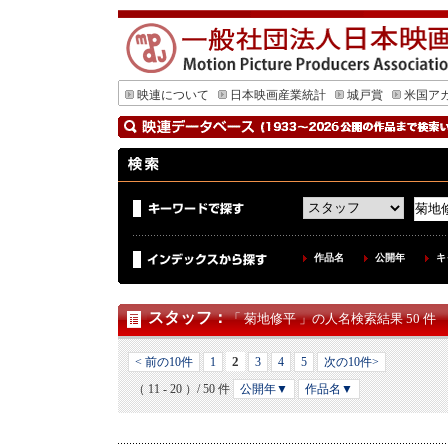
映連について
日本映画産業統計
城戸賞
米国ア
作品名
公開年
キ
スタッフ
：
「 菊地修平 」の人名検索結果 50 件
2
< 前の10件
1
3
4
5
次の10件>
（ 11 - 20 ）/ 50 件
公開年▼
作品名▼