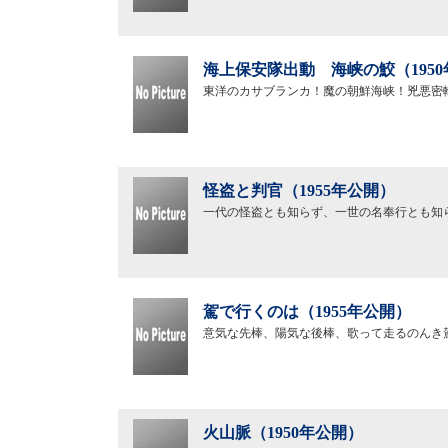
海上保安隊出動 海峡の鮫（195
東洋のカサブランカ！魔の朝鮮海峡！兇悪密
怪盗と判官（1955年公開）
一代の怪盗とも知らず、一世の名奉行とも知
駕で行くのは（1955年公開）
意気な先棒、陽気な後棒、歌って走るのんき
火山脈（1950年公開）