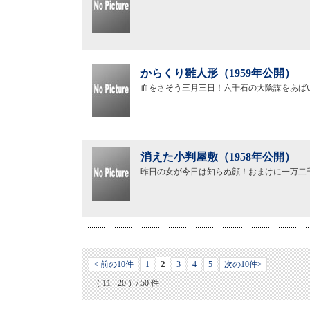
からくり雛人形（1959年公開）
血をさそう三月三日！六千石の大陰謀をあば
消えた小判屋敷（1958年公開）
昨日の女が今日は知らぬ顔！おまけに一万二
2
< 前の10件
1
3
4
5
次の10件>
（ 11 - 20 ）/ 50 件