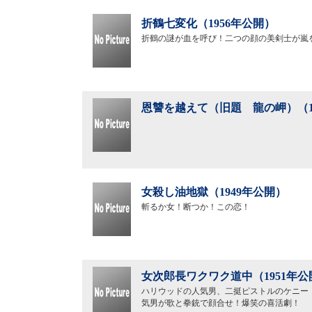
折鶴七変化（1956年公開）
折鶴の謎が血を呼び！二つの顔の美剣士が嵐
恩讐を越えて（旧題 龍の岬）（1
女殺し油地獄（1949年公開）
斬るか女！断つか！この恋！
女次郎長ワクワク道中（1951年公
ハリウッドの人気男、二挺ピストルのケニー
気男が歌と拳銃で顔合せ！爆笑の喜活劇！