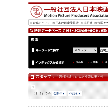
映連について
日本映画産業統計
城戸賞
米国ア
作品名
公開年
キ
スタッフ
：
「 西村計雄 」の人名検索結果 5 件
1
（ 1 - 5 ）/ 5 件
公開年▼
作品名▼