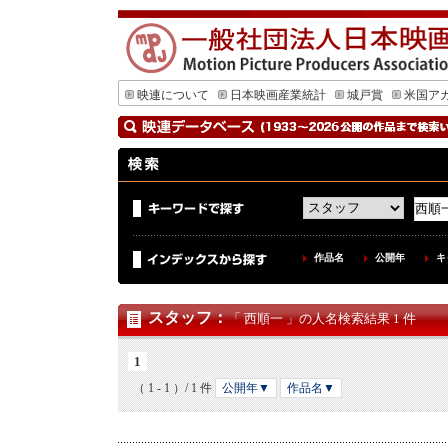
映連について
日本映画産業統計
城戸賞
米国ア
作品名
公開年
キ
スタッフ
：
「 西順一 」の人名検索結果 1 件
1
（ 1 - 1 ）/ 1 件
公開年▼
作品名▼