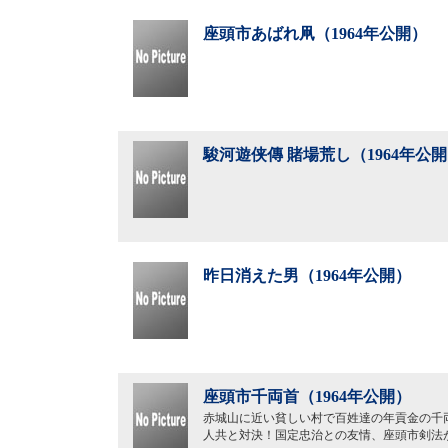
座頭市あばれ凧（1964年公開）
駿河遊侠傳 賭場荒し（1964年公
昨日消えた男（1964年公開）
座頭市千両首（1964年公開）
赤城山に近い貧しい村で百姓達の年貢金の千
人共と対決！国定忠治との友情、座頭市剣法