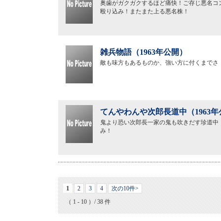
奥歯がガクガクするほど痛快！ご存じ悪名コ
殴り込み！またまた上る悪名株！
雑兵物語（1963年公開）
敵も味方もあるものか、強い方に付くまでさ
てんやわんや次郎長道中（1963年
鬼より恐い次郎長一家の鬼も吹きだす珍道中
み！
1
2
3
4
次の10件>
（ 1 - 10 ）/ 38 件