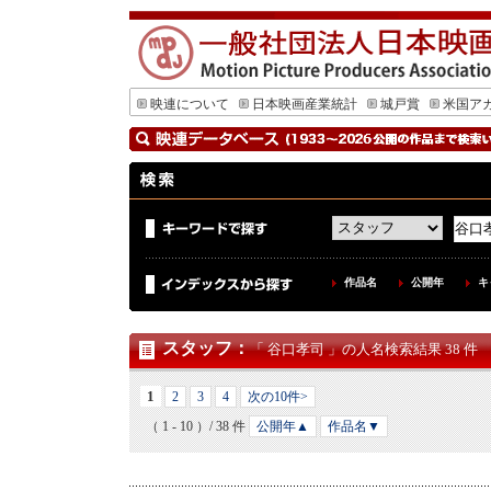
映連について
日本映画産業統計
城戸賞
米国ア
作品名
公開年
キ
スタッフ
：
「 谷口孝司 」の人名検索結果 38 件
1
2
3
4
次の10件>
（ 1 - 10 ）/ 38 件
公開年▲
作品名▼