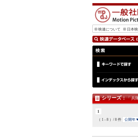
映連について
日本映
シリーズ
：
「 兵
1
（ 1 - 8 ）/ 8 件
公開年