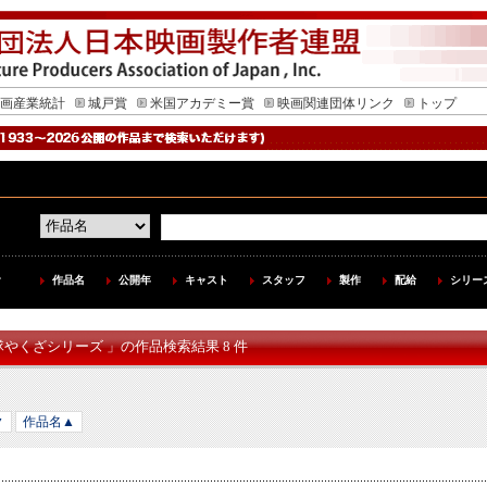
画産業統計
城戸賞
米国アカデミー賞
映画関連団体リンク
トップ
作品名
公開年
キャスト
スタッフ
製作
配給
シリー
隊やくざシリーズ 」の作品検索結果 8 件
▼
作品名▲