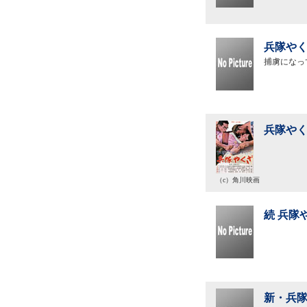
兵隊やく
捕虜になっ
兵隊やく
（c）角川映画
続 兵隊
新・兵隊