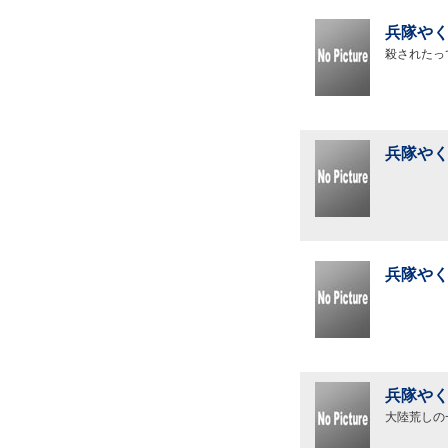
兵隊やく
殺されたっ
兵隊やく
兵隊やく
兵隊やく
大陸荒しの