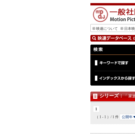
映連について
日本映
シリーズ
：
「 家
1
（ 1 - 1 ）/ 1 件
公開年