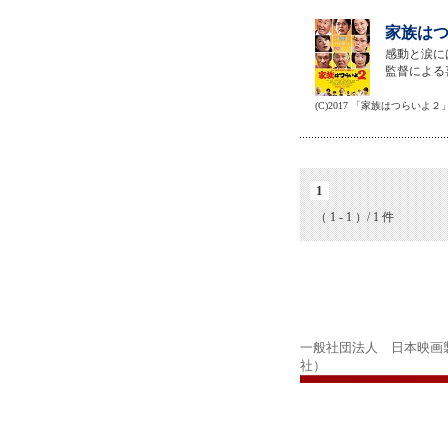
家族はつ
感動と涙に
監督による
(C)2017 「家族はつらいよ
1
（ 1 - 1 ）/ 1 件
一般社団法人 日本映画
社）