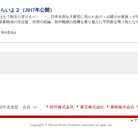
らいよ２（2017年公開）
はもう飽きた皆さんへ・・・。日本全国を大爆笑に包んだあの＜お騒がせ家族＞が
喜劇映画の決定版、待望の続編。熟年離婚の危機を乗り越えた平田家を襲う新たな
２」製作委員会
製作者連盟・会員（4
松竹株式会社
東宝株式会社
東映株式会社
ア
Copyrights © Motion Picture Producers Association of Japan, Inc.