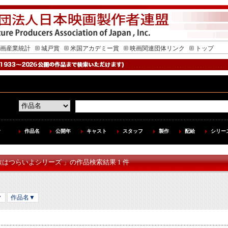
画産業統計
城戸賞
米国アカデミー賞
映画関連団体リンク
トップ
作品名
公開年
キャスト
スタッフ
製作
配給
シリー
族はつらいよシリーズ 」の作品検索結果 1 件
▼
作品名▼