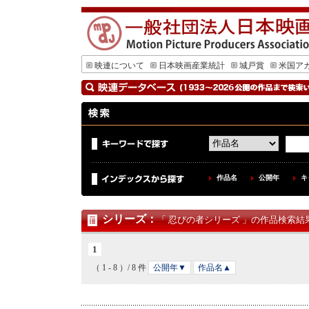
映連について
日本映画産業統計
城戸賞
米国ア
作品名
公開年
キ
シリーズ
：
「 忍びの者シリーズ 」の作品検索結果 
1
（ 1 - 8 ）/ 8 件
公開年▼
作品名▲