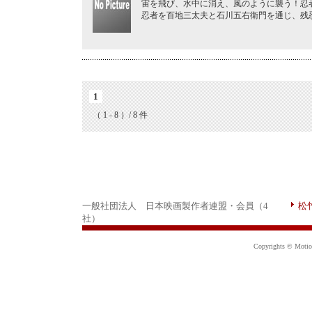
宙を飛び、水中に消え、風のように襲う！忍
忍者を百地三太夫と石川五右衛門を通じ、残
1
（ 1 - 8 ）/ 8 件
一般社団法人 日本映画製作者連盟・会員（4
松
社）
Copyrights © Motion 