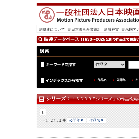
映連について
日本映画産業統計
城戸賞
米国ア
作品名
公開年
キ
シリーズ
：
「 ＳＣＯＲＥシリーズ 」の作品検索結
1
（ 1 - 2 ）/ 2 件
公開年▼
作品名▼