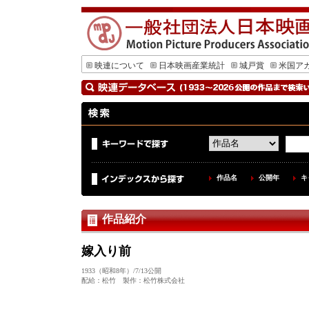
映連について
日本映画産業統計
城戸賞
米国ア
作品名
公開年
キ
作品紹介
嫁入り前
1933（昭和8年）/7/13公開
配給：松竹 製作：松竹株式会社