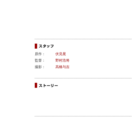
原作：
伏見晁
監督：
野村浩将
撮影：
高橋与吉