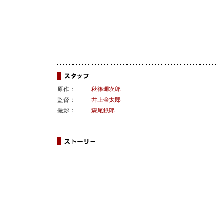
原作：
秋篠珊次郎
監督：
井上金太郎
撮影：
森尾鉄郎