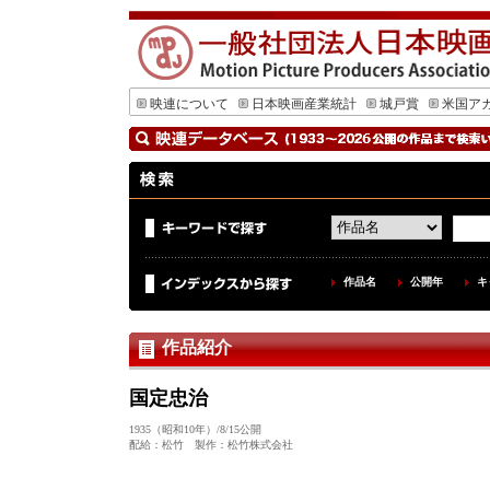
映連について
日本映画産業統計
城戸賞
米国ア
作品名
公開年
キ
作品紹介
国定忠治
1935（昭和10年）/8/15公開
配給：松竹 製作：松竹株式会社