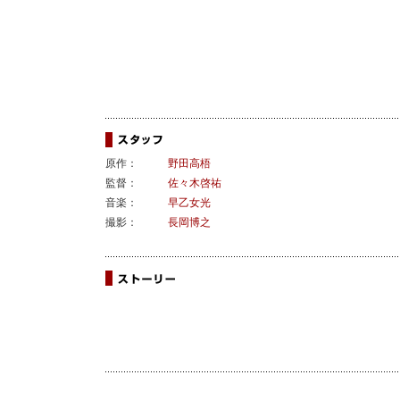
原作：
野田高梧
監督：
佐々木啓祐
音楽：
早乙女光
撮影：
長岡博之