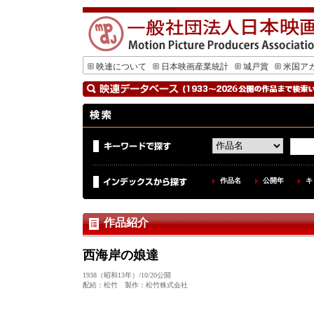
映連について
日本映画産業統計
城戸賞
米国ア
作品名
公開年
キ
作品紹介
西海岸の娘達
1938（昭和13年）/10/20公開
配給：松竹 製作：松竹株式会社