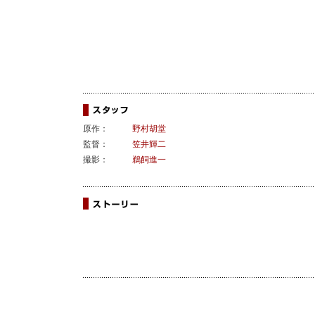
原作：
野村胡堂
監督：
笠井輝二
撮影：
鵜飼進一