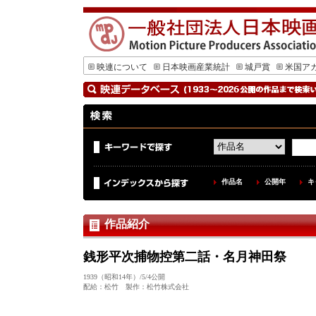
映連について
日本映画産業統計
城戸賞
米国ア
作品名
公開年
キ
作品紹介
銭形平次捕物控第二話・名月神田祭
1939（昭和14年）/5/4公開
配給：松竹 製作：松竹株式会社