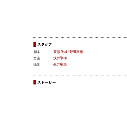
脚本：
斉藤良輔
/
野田高梧
音楽：
浅井挙曄
撮影：
生方敏夫