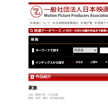
映連について
日本映画産業統計
城戸賞
米国ア
作品名
公開年
キ
作品紹介
家族
1942（昭和17年）/1/31公開
配給：松竹 製作：松竹株式会社