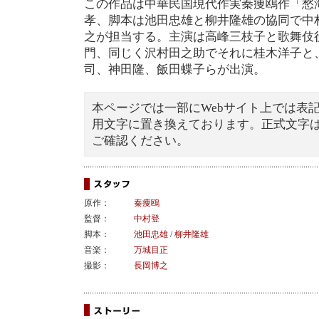
この作品は中華民国現代作実秦痩鴎作「愁
孝、脚本は池田忠雄と柳井隆雄の協同で中
之が担当する。主演は高峰三枝子と歌舞伎
門、同じく沢村田之助でそれに桂木洋子と
司、神田隆、飯田蝶子らが出演。
本ページでは一部にWebサイト上では表
用文字に置き換えております。正式文字
ご確認ください。
原作：
秦痩鴎
監督：
中村登
脚本：
池田忠雄
/
柳井隆雄
音楽：
万城目正
撮影：
長岡博之