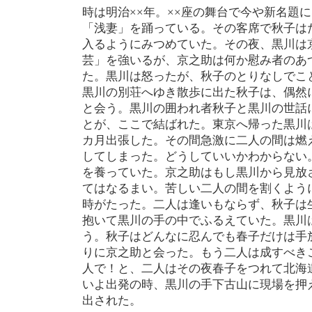
時は明治××年。××座の舞台で今や新名題
「浅妻」を踊っている。その客席で秋子は
入るようにみつめていた。その夜、黒川は
芸」を強いるが、京之助は何か慰み者のあ
た。黒川は怒ったが、秋子のとりなしでこ
黒川の別荘へゆき散歩に出た秋子は、偶然
と会う。黒川の囲われ者秋子と黒川の世話
とが、ここで結ばれた。東京へ帰った黒川
カ月出張した。その間急激に二人の間は燃
してしまった。どうしていいかわからない
を養っていた。京之助はもし黒川から見放
てはなるまい。苦しい二人の間を割くよう
時がたった。二人は逢いもならず、秋子は
抱いて黒川の手の中でふるえていた。黒川
う。秋子はどんなに忍んでも春子だけは手
りに京之助と会った。もう二人は成すべき
人で！と、二人はその夜春子をつれて北海
いよ出発の時、黒川の手下古山に現場を押
出された。