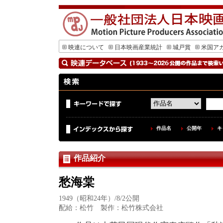
映連について
日本映画産業統計
城戸賞
米国ア
作品名
公開年
キ
作品紹介
愁海棠
1949（昭和24年）/8/2公開
配給：松竹 製作：松竹株式会社