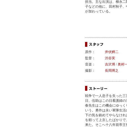
担当。主な出演は、柳永二
子などの他に、田村秋子、
が加わっている。
原作：
井伏鱒二
監督：
渋谷実
音楽：
吉沢博
/
奥村
撮影：
長岡博之
戦争で一人息子を失った三
日、伍助はこの日看護婦の
春先生はこの機会にゆっく
いう。勇作は永い軍隊生活
下の気を鎮めてやらなけれ
を頼って上京したばかりで
来た。そこへ十八年前帝王