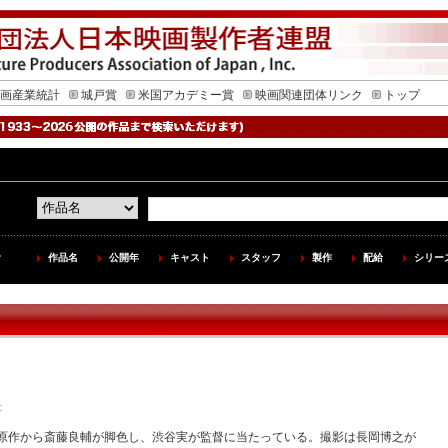
画産業統計
城戸賞
米国アカデミー賞
映画関連団体リンク
トップ
作品名
公開年
キャスト
スタッフ
製作
配給
シリー
9公開
社
原作から斎藤良輔が脚色し、渋谷実が監督に当たっている。撮影は長岡博之が