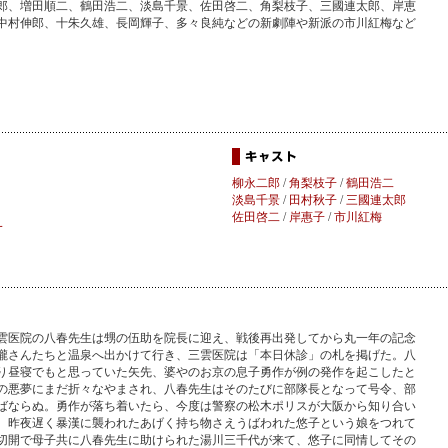
郎、増田順二、鶴田浩二、淡島千景、佐田啓二、角梨枝子、三國連太郎、岸恵
中村伸郎、十朱久雄、長岡輝子、多々良純などの新劇陣や新派の市川紅梅など
柳永二郎
/
角梨枝子
/
鶴田浩二
淡島千景
/
田村秋子
/
三國連太郎
佐田啓二
/
岸惠子
/
市川紅梅
一
雲医院の八春先生は甥の伍助を院長に迎え、戦後再出発してから丸一年の記念
瀧さんたちと温泉へ出かけて行き、三雲医院は「本日休診」の札を掲げた。八
り昼寝でもと思っていた矢先、婆やのお京の息子勇作が例の発作を起こしたと
の悪夢にまだ折々なやまされ、八春先生はそのたびに部隊長となって号令、部
ばならぬ。勇作が落ち着いたら、今度は警察の松木ポリスが大阪から知り合い
、昨夜遅く暴漢に襲われたあげく持ち物さえうばわれた悠子という娘をつれて
切開で母子共に八春先生に助けられた湯川三千代が来て、悠子に同情してその