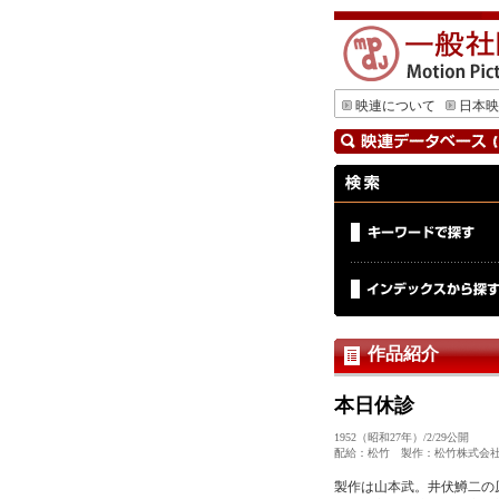
映連について
日本映
作品紹介
本日休診
1952（昭和27年）/2/2
配給：松竹 製作：松竹株式会
製作は山本武。井伏鱒二の