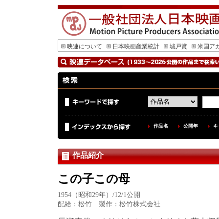
映連について
日本映画産業統計
城戸賞
米国ア
作品名
公開年
キ
作品紹介
この子この母
1954（昭和29年）/12/1公開
配給：松竹 製作：松竹株式会社