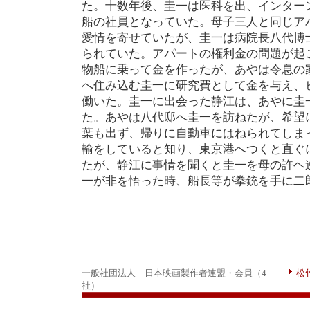
た。十数年後、圭一は医科を出、インター
船の社員となっていた。母子三人と同じア
愛情を寄せていたが、圭一は病院長八代博
られていた。アパートの権利金の問題が起
物船に乗って金を作ったが、あやは令息の
へ住み込む圭一に研究費として金を与え、
働いた。圭一に出会った静江は、あやに圭
た。あやは八代邸へ圭一を訪ねたが、希望
葉も出ず、帰りに自動車にはねられてしま
輸をしていると知り、東京港へつくと直ぐ
たが、静江に事情を聞くと圭一を母の許ヘ
一が非を悟った時、船長等が拳銃を手に二
一般社団法人 日本映画製作者連盟・会員（4
松
社）