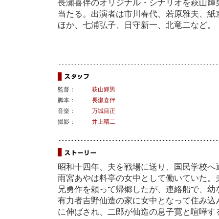
長瀬喜伴のオリジナル・シナリオを萩山輝
当たる。出演者は市川春代、若原雅夫、紙
ほか、七浦弘子、日守新一、北竜二など。
監督：
萩山輝男
脚本：
長瀬喜伴
音楽：
万城目正
撮影：
井上晴二
昭和十四年、夫を戦場に送り、国民学校へ
雨宮あやは料亭の女中として働いていた。
兄勇作を頼って帰郷したが、連絡船で、幼
有力者吉野仙造の家に女中となって住み込
に伸ばされ、二郎が仙造の息子寛と喧嘩す