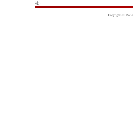
社）
Copyrights © Motion 