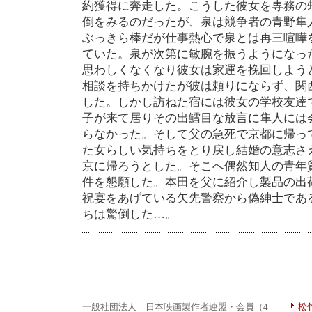
約獲得に奔走した。こうした彼女を専務の
倒をみるのだったが、泉は競争者の青野隼
ぶっきら棒だが仕事熱心で泉とは再三喧嘩
ていた。泉が次第に敏腕を振うようになっ
思わしくなくなり彼女は家運を挽回しよう
相談を持ちかけたが彼は頼りにならず、関
した。しかし訪ねた宿には彼女の学校友達
子が来て居りその出鱈目な放言に隼人には
らなかった。そして父の急死で京都に帰っ
た女らしい気持ちをとり戻し結婚の意志さ
京に帰ろうとした。そこへ偶然知人の青年
件を懇願した。本田を父に紹介し製品の出
祝宴をあげている矢先警察から偽紳士であ
ちは驚倒した…。
一般社団法人 日本映画製作者連盟・会員（4
松