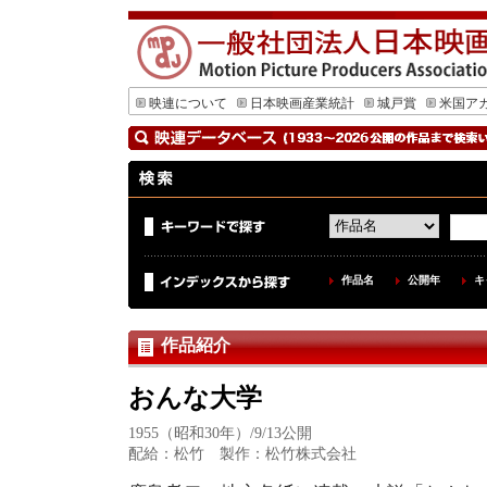
映連について
日本映画産業統計
城戸賞
米国ア
作品名
公開年
キ
作品紹介
おんな大学
1955（昭和30年）/9/13公開
配給：松竹 製作：松竹株式会社