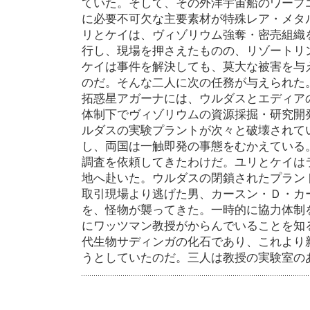
ていた。そして、その外洋宇宙船のワープ
に必要不可欠な主要素材が特殊レア・メタ
リとケイは、ヴィゾリウム強奪・密売組織
行し、現場を押さえたものの、リゾートリ
ケイは事件を解決しても、莫大な被害を与
のだ。そんな二人に次の任務が与えられた
拓惑星アガーナには、ウルダスとエディア
体制下でヴィゾリウムの資源採掘・研究開
ルダスの実験プラントが次々と破壊されて
し、両国は一触即発の事態をむかえている
調査を依頼してきたわけだ。ユリとケイは
地へ赴いた。ウルダスの閉鎖されたプラン
取引現場より逃げた男、カースン・Ｄ・カ
を、怪物が襲ってきた。一時的に協力体制
にワッツマン教授がからんでいることを知
代生物サディンガの化石であり、これより
うとしていたのだ。三人は教授の実験室の