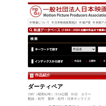
映連について
日本映画産業統計
城戸賞
米国ア
作品名
公開年
キ
作品紹介
ダーティペア
1987（昭和62年）/3/14公開 81分 カラー
配給：松竹 製作：松竹 / 日本サンライズ