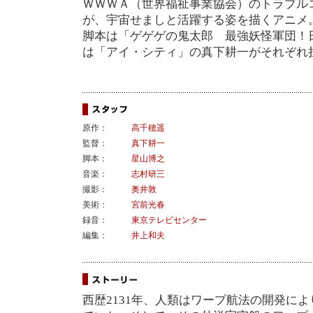
ＷＷＷＡ（世界福祉事業協会）のトラブル
が、宇宙せましと活躍する姿を描くアニメ
脚本は「ゲゲゲの鬼太郎 最強妖怪軍団！日
は「アイ・シティ」の真下耕一がそれぞれ
原作：
高千穂遥
監督：
真下耕一
脚本：
星山博之
音楽：
志村研三
撮影：
奥井敦
美術：
宮前光春
録音：
東京テレビセンター
編集：
井上和夫
西歴2131年、人類はワープ航法の開発に